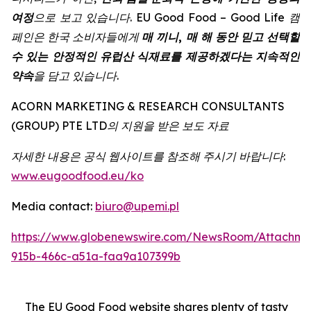
여정
으로 보고 있습니다. EU Good Food – Good Life 캠
페인은 한국 소비자들에게
매 끼니, 매 해 동안 믿고 선택할
수 있는 안정적인 유럽산 식재료를 제공하겠다는 지속적인
약속
을 담고 있습니다.
ACORN MARKETING & RESEARCH CONSULTANTS
(GROUP) PTE LTD
의
지원을
받은
보도
자료
자세한
내용은
공식
웹사이트를
참조해
주시기
바랍니다
:
www.eugoodfood.eu/ko
Media contact:
biuro@upemi.pl
https://www.globenewswire.com/NewsRoom/Attachme
915b-466c-a51a-faa9a107399b
The EU Good Food website shares plenty of tasty